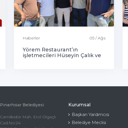
Haberler
05 / Ağs
Yörem Restaurant’ın
işletmecileri Hüseyin Çalık ve
Gökhan Çalık’ın öğle
yemeğinde misafiri olduk.
Kurumsal
Pınarhisar Belediyesi
Başkan Yardımcısı
Camiikebir Mah. Erol Olgaçlı
Belediye Meclisi
Cad.No:24