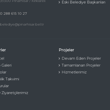
39300 Pınarhisar / Kırklareli
Eski Belediye Başkanları
0 288 615 10 27
belediye@pinarhisar.bel.tr
ler
Projeler
el
Devam Eden Projeler
 Galeri
Tamamlanan Projeler
olar
Hizmetlerimiz
nlik Takvimi
rular
 Ziyaretçilerimiz