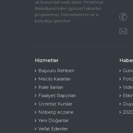
ait kurumsal web sitesi. Pınarhisar
Belediyesi'nden güncel haberler,
projelerimiz, hizmetlerimiz ve e-
belediye işlemleri
Hizmetler
Haber
Başvuru Rehberi
Günc
Meclis Kararları
Foto
İhale İlanları
Vide
Faaliyet Raporları
Etki
Ücretsiz Kurslar
Duyu
Nöbetçi eczane
2020
Yeni Doğanlar
Vefat Edenler