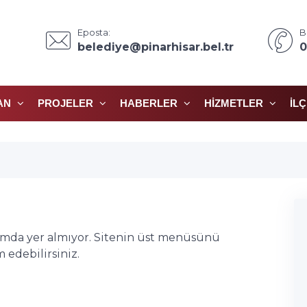
Eposta:
B
belediye@pinarhisar.bel.tr
0
AN
PROJELER
HABERLER
HIZMETLER
İL
ımda yer almıyor. Sitenin üst menüsünü
edebilirsiniz.