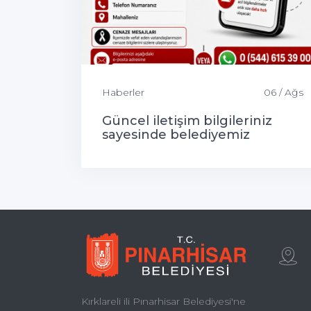
Haberler
06 / Ağs
Güncel iletişim bilgileriniz
sayesinde belediyemiz
tarafından yapılan önemli
duyuru ve bilgilendirmelerden
zamanında haberdar
olabilirsiniz.
Kırklareli ili Pınarhisar Belediyesi'ne