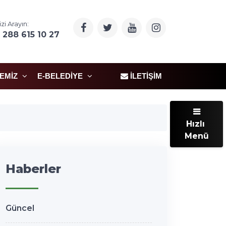
izi Arayın:
 288 615 10 27
ÇEMIZ
E-BELEDIYE
İLETIŞIM
Hızlı
Menü
Haberler
Güncel