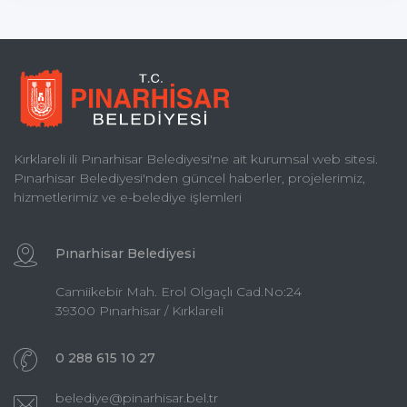
Kırklareli ili Pınarhisar Belediyesi'ne ait kurumsal web sitesi.
Pınarhisar Belediyesi'nden güncel haberler, projelerimiz,
hizmetlerimiz ve e-belediye işlemleri
Pınarhisar Belediyesi
Camiikebir Mah. Erol Olgaçlı Cad.No:24
39300 Pınarhisar / Kırklareli
0 288 615 10 27
belediye@pinarhisar.bel.tr