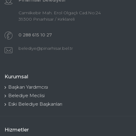
Pınarhisar Belediyesi
Camiikebir Mah. Erol Olgaçlı Cad.No:24
39300 Pınarhisar / Kırklareli
0 288 615 10 27
belediye@pinarhisar.bel.tr
Kurumsal
Başkan Yardımcısı
Belediye Meclisi
Eski Belediye Başkanları
Hizmetler