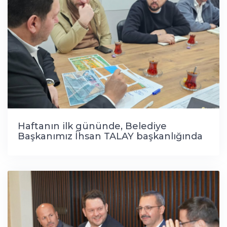
Haftanın ilk gününde, Belediye
Başkanımız İhsan TALAY başkanlığında
birim amirlerimiz ve müdürlerimizle bir
araya gelerek ilçemizde devam eden
çalışmalar değerlendirildi, yeni haftada
hayata geçirilecek projeler planlandı.