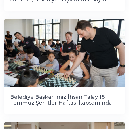
İhsan Talay'a iade-i ziyarette bulundu.
Belediye Başkanımız İhsan Talay 15
Temmuz Şehitler Haftası kapsamında
düzenlediğimiz Satranç Turnuvasının ilk
gününde, kıyasıya mücadele eden genç
sporcularımızı ziyaret ederek başarılar
diledi.