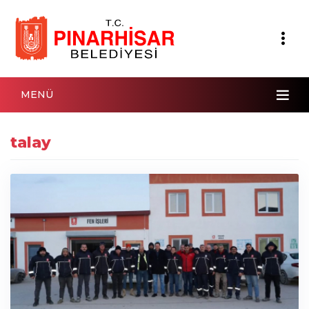
MENÜ
talay