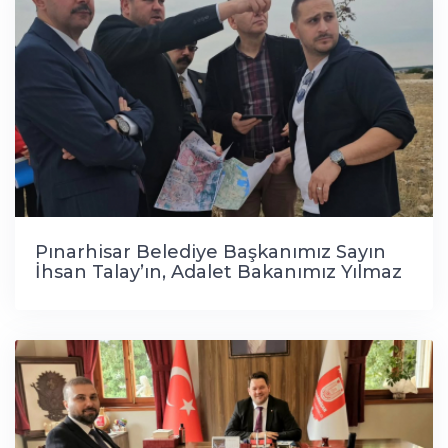
Pınarhisar Belediye Başkanımız Sayın
İhsan Talay’ın, Adalet Bakanımız Yılmaz
Tunç ve Bakan Yardımcımız Ramazan
Can ile gerçekleştirdiği görüşmeler
neticesinde, ilçemize Erenler Köyü’nün
kuzeyinde Cezaevi Projesi planlandı.