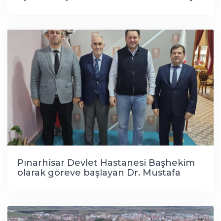
ilgili olarak, yapımcı Onur Yaprakçı ile
bir araya gelerek kapsamlı bir istişare
gerçekleştirdi.
Pınarhisar Devlet Hastanesi Başhekim
olarak göreve başlayan Dr. Mustafa
Fatih Öz ve Hastane Müdürü İsmail
Akyüz ile Müdür Yardımcısı Recep
Yüksel Belediye Başkanımız İhsan
Talay'a ziyarette bulundular.