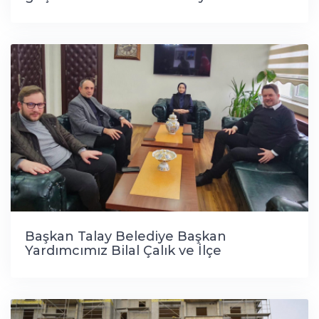
hayata geçiriyoruz!
Başkan Talay Belediye Başkan
Yardımcımız Bilal Çalık ve İlçe
Başkanımız Hasan Erginuğuzlu ile
birlikte Pınarhisar Kaymakamımız Sayın
Rabia Naçar Çanakçıoğlu'nu
makamında ziyaret etti.