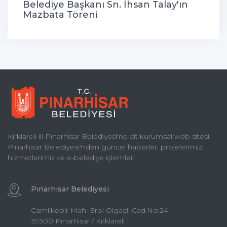
Belediye Başkanı Sn. İhsan Talay'ın
Mazbata Töreni
Kırklareli ili Pınarhisar Belediyesi'ne ait kurumsal web sitesi.
Pınarhisar Belediyesi'nden güncel haberler, projelerimiz,
hizmetlerimiz ve e-belediye işlemleri
Pınarhisar Belediyesi
Camiikebir Mah. Erol Olgaçlı Cad.No:24
39300 Pınarhisar / Kırklareli