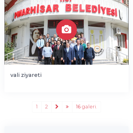
vali ziyareti
1
2
16
galeri.