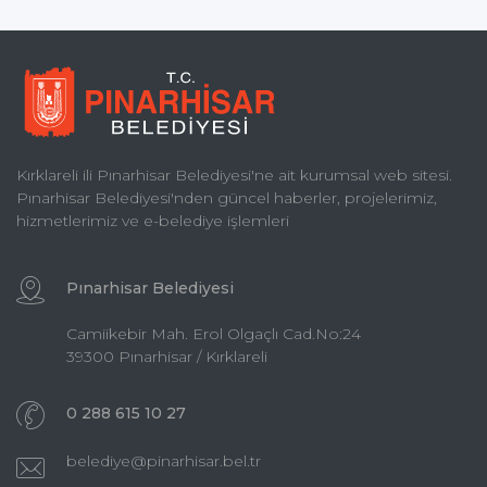
Kırklareli ili Pınarhisar Belediyesi'ne ait kurumsal web sitesi.
Pınarhisar Belediyesi'nden güncel haberler, projelerimiz,
hizmetlerimiz ve e-belediye işlemleri
Pınarhisar Belediyesi
Camiikebir Mah. Erol Olgaçlı Cad.No:24
39300 Pınarhisar / Kırklareli
0 288 615 10 27
belediye@pinarhisar.bel.tr