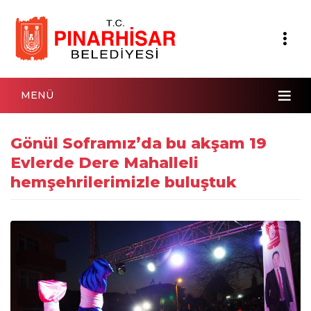
MENÜ
Gönül Soframız’da bu akşam 19
Evlerde Dere Mahalleli
hemşehrilerimizle buluştuk