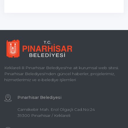
Kırklareli ili Pınarhisar Belediyesi'ne ait kurumsal web sitesi.
Pınarhisar Belediyesi'nden güncel haberler, projelerimiz,
hizmetlerimiz ve e-belediye işlemleri
Pınarhisar Belediyesi
Camiikebir Mah. Erol Olgaçlı Cad.No:24
39300 Pınarhisar / Kırklareli