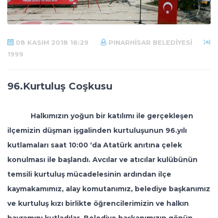
08 KASIM 2018 16:29
PINARHISAR BELEDIYESI
1999
96.Kurtuluş Coşkusu
Halkımızın yoğun bir katılımı ile gerçekleşen
ilçemizin düşman işgalinden kurtuluşunun 96.yılı
kutlamaları saat 10:00 ‘da Atatürk anıtına çelek
konulması ile başlandı. Avcılar ve atıcılar kulübünün
temsili kurtuluş mücadelesinin ardından ilçe
kaymakamımız, alay komutanımız, belediye başkanımız
ve kurtuluş kızı birlikte öğrencilerimizin ve halkın
bayramını kutladılar. Belediye başkanımızın gönün