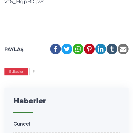
v=6_HgpBlCjws
PAYLAŞ
Etiketler
#
Haberler
Güncel