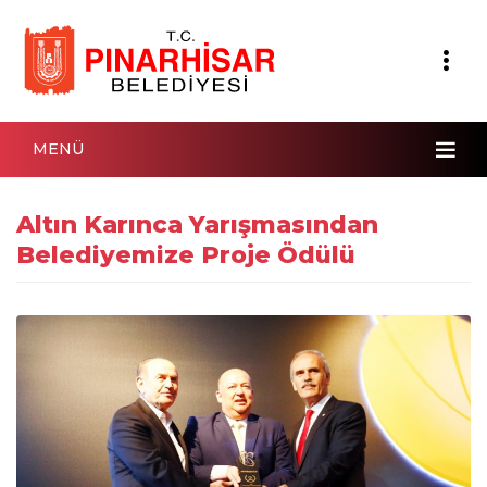
MENÜ
Altın Karınca Yarışmasından
Belediyemize Proje Ödülü