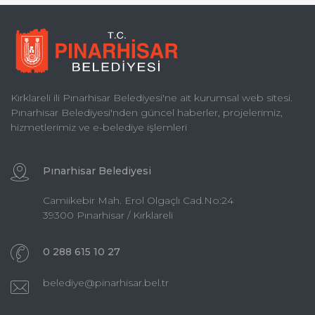
Kırklareli ili Pınarhisar Belediyesi'ne ait kurumsal web sitesi.
Pınarhisar Belediyesi'nden güncel haberler, projelerimiz,
hizmetlerimiz ve e-belediye işlemleri
Pınarhisar Belediyesi
Camiikebir Mah. Erol Olgaçlı Cad.No:24
39300 Pınarhisar / Kırklareli
0 288 615 10 27
belediye@pinarhisar.bel.tr