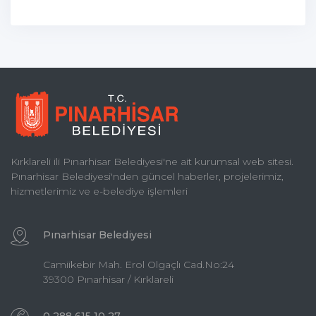
Kırklareli ili Pınarhisar Belediyesi'ne ait kurumsal web sitesi.
Pınarhisar Belediyesi'nden güncel haberler, projelerimiz,
hizmetlerimiz ve e-belediye işlemleri
Pınarhisar Belediyesi
Camiikebir Mah. Erol Olgaçlı Cad.No:24
39300 Pınarhisar / Kırklareli
0 288 615 10 27