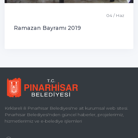
04 / Haz
Ramazan Bayramı 2019
Kırklareli ili Pınarhisar Belediyesi'ne ait kurumsal web sitesi.
Pınarhisar Belediyesi'nden güncel haberler, projelerimiz,
hizmetlerimiz ve e-belediye işlemleri