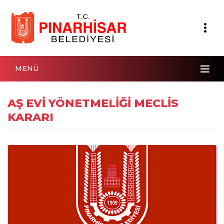
MENÜ
AŞ EVİ YÖNETMELİĞİ MECLİS
KARARI