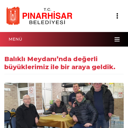
MENÜ
Balıklı Meydanı’nda değerli
büyüklerimiz ile bir araya geldik.