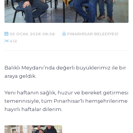
05 OCAK 2026 08:36
PINARHISAR BELEDIYESI
412
Balıklı Meydanı’nda değerli büyüklerimiz ile bir
araya geldik.
Yeni haftanın sağlık, huzur ve bereket getirmesi
temennisiyle, tüm Pınarhisar'lı hemşehrilerime
hayırlı haftalar dilerim.