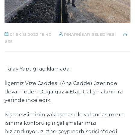
01 EKIM 2022 19:40
PINARHISAR BELEDIYESI
635
Talay Yaptığı açıklamada:
İlçemiz Vize Caddesi (Ana Cadde) üzerinde
devam eden Doğalgaz 4.Etap Çalışmalarımızı
yerinde inceledik.
Kış mevsiminin yaklaşması ile vatandaşımızın
ısınma konforu için çalışmalarımızı
hızlandırıyoruz.
#herşeypınarhisari̇çin
''dedi