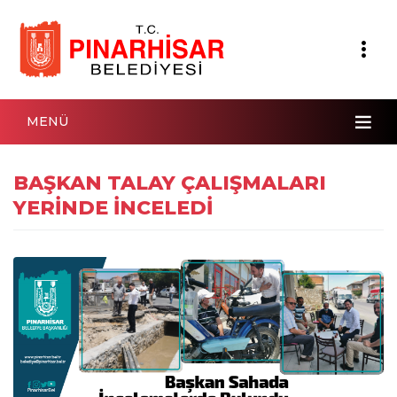
MENÜ
BAŞKAN TALAY ÇALIŞMALARI
YERİNDE İNCELEDİ