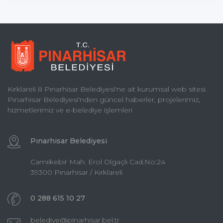
Kırklareli ili Pınarhisar Belediyesi'ne ait kurumsal web sitesi.
Pınarhisar Belediyesi'nden güncel haberler, projelerimiz,
hizmetlerimiz ve e-belediye işlemleri
Pınarhisar Belediyesi
Camiikebir Mah. Erol Olgaçlı Cad.No:24
39300 Pınarhisar / Kırklareli
0 288 615 10 27
belediye@pinarhisar.bel.tr