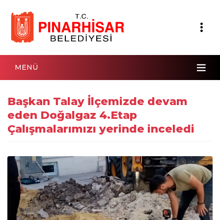
MENÜ
Başkan Talay İlçemizde devam
eden Doğalgaz 4.Etap
Çalışmalarımızı yerinde inceledi