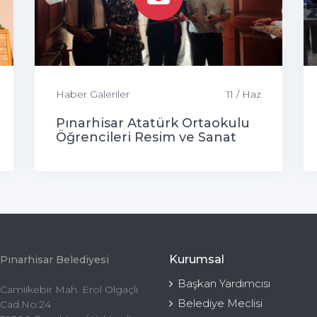
Haber Galeriler
11 / Haz
Pınarhisar Atatürk Ortaokulu
Öğrencileri Resim ve Sanat
Sergisi
Kurumsal
Pınarhisar Belediyesi
Başkan Yardımcısı
Camiikebir Mah. Erol Olgaçlı
Belediye Meclisi
Cad.No:24