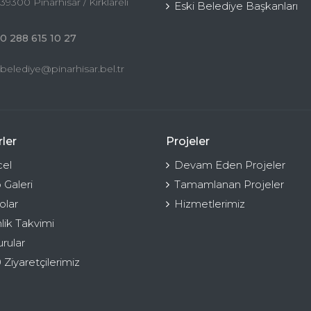
39300 Pınarhisar / Kırklareli
Eski Belediye Başkanları
0 288 615 10 27
belediye@pinarhisar.bel.tr
ler
Projeler
el
Devam Eden Projeler
 Galeri
Tamamlanan Projeler
olar
Hizmetlerimiz
nlik Takvimi
rular
 Ziyaretçilerimiz