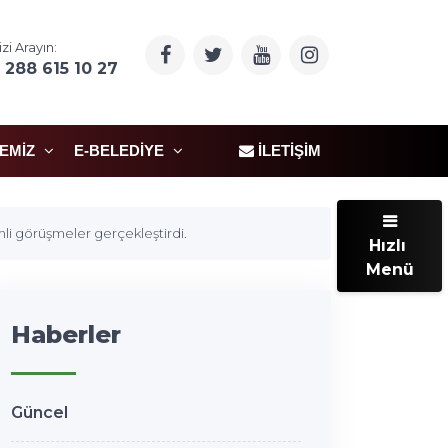
izi Arayın:
 288 615 10 27
ÇEMIZ
E-BELEDIYE
İLETIŞIM
mli görüşmeler gerçekleştirdi.
Hızlı
Menü
Haberler
Güncel