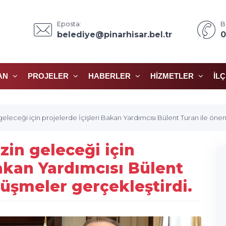
Eposta:
B
belediye@pinarhisar.bel.tr
0
AN
PROJELER
HABERLER
HIZMETLER
İL
geleceği için projelerde İçişleri Bakan Yardımcısı Bülent Turan ile öne
zin geleceği için
Bakan Yardımcısı Bülent
rüşmeler gerçekleştirdi.