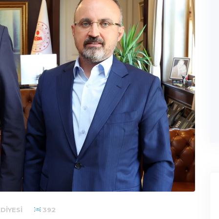
DIYESI
392