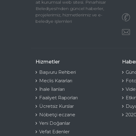
ait kurumsal web sitesi. Pınarhisar
Belediyesi'nden güncel haberler,
projelerimiz, hizmetlerimiz ve e-
belediye işlemleri
Hizmetler
Haber
Başvuru Rehberi
Günc
Meclis Kararları
Foto
İhale İlanları
Vide
Faaliyet Raporları
Etki
Ücretsiz Kurslar
Duyu
Nöbetçi eczane
2020
Yeni Doğanlar
Vefat Edenler