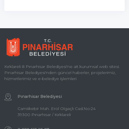
Kırklareli ili Pınarhisar Belediyesi'ne ait kurumsal web sitesi.
Pınarhisar Belediyesi'nden güncel haberler, projelerimiz,
hizmetlerimiz ve e-belediye işlemleri
Pınarhisar Belediyesi
Camiikebir Mah. Erol Olgaçlı Cad.No:24
39300 Pınarhisar / Kırklareli