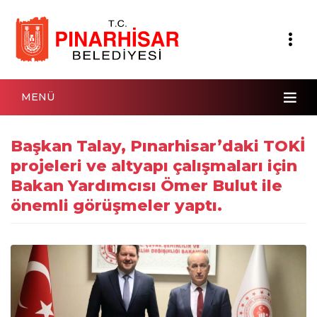
MENÜ
Başkan Talay, Pınarhisar’daki TOKİ
projeleri ve altyapı çalışmaları için
Bakan Yardımcısı Ömer Bulut ile
önemli görüşmeler yaptı.