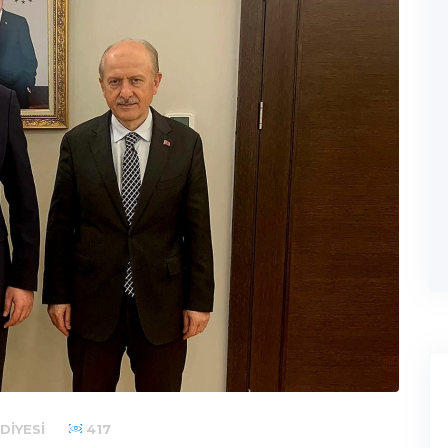
DIYESI
417