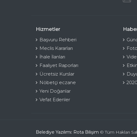
Hizmetler
Haber
Başvuru Rehberi
Günc
Meclis Kararları
Foto
İhale İlanları
Vide
Faaliyet Raporları
Etki
Ücretsiz Kurslar
Duyu
Nöbetçi eczane
2020
Yeni Doğanlar
Vefat Edenler
Belediye Yazılımı: Rota Bilişim
© Tüm Hakları Sakl