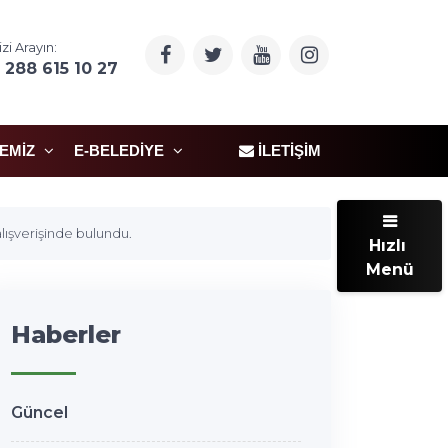
izi Arayın:
 288 615 10 27
ÇEMIZ
E-BELEDIYE
İLETIŞIM
alışverişinde bulundu.
Hızlı
Menü
Haberler
Güncel