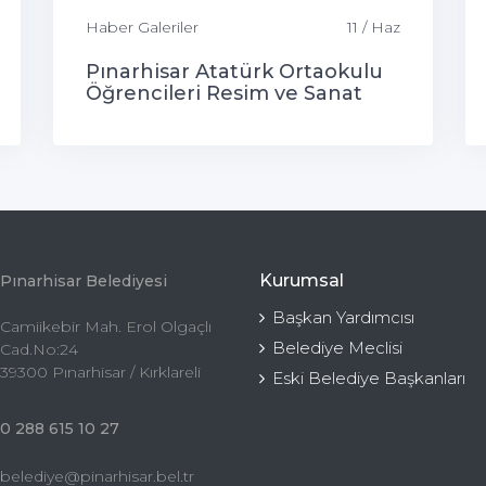
Haber Galeriler
11 / Haz
Pınarhisar Atatürk Ortaokulu
Öğrencileri Resim ve Sanat
Sergisi
Kurumsal
Pınarhisar Belediyesi
Başkan Yardımcısı
Camiikebir Mah. Erol Olgaçlı
Belediye Meclisi
Cad.No:24
39300 Pınarhisar / Kırklareli
Eski Belediye Başkanları
0 288 615 10 27
belediye@pinarhisar.bel.tr