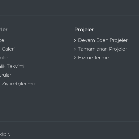
ler
Projeler
el
Devam Eden Projeler
 Galeri
Tamamlanan Projeler
olar
Hizmetlerimiz
nlik Takvimi
rular
 Ziyaretçilerimiz
ıdır.