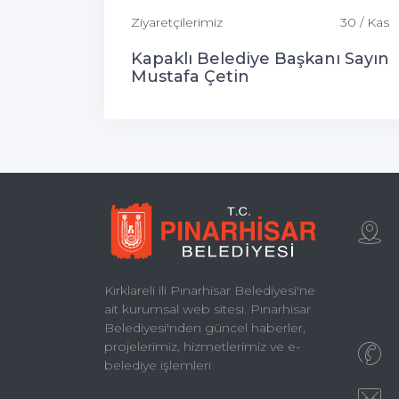
Ziyaretçilerimiz
30 / Kas
Kapaklı Belediye Başkanı Sayın
Mustafa Çetin
Kırklareli ili Pınarhisar Belediyesi'ne
ait kurumsal web sitesi. Pınarhisar
Belediyesi'nden güncel haberler,
projelerimiz, hizmetlerimiz ve e-
belediye işlemleri