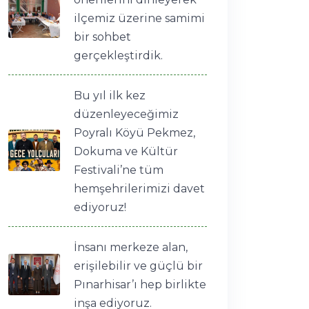
ilçemiz üzerine samimi
bir sohbet
gerçekleştirdik.
Bu yıl ilk kez
düzenleyeceğimiz
Poyralı Köyü Pekmez,
Dokuma ve Kültür
Festivali’ne tüm
hemşehrilerimizi davet
ediyoruz!
İnsanı merkeze alan,
erişilebilir ve güçlü bir
Pınarhisar’ı hep birlikte
inşa ediyoruz.