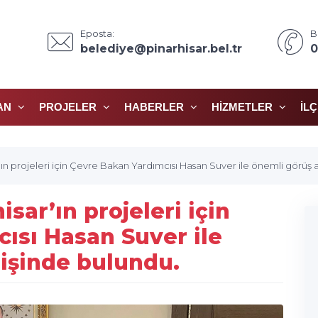
Eposta:
B
belediye@pinarhisar.bel.tr
0
AN
PROJELER
HABERLER
HIZMETLER
İL
’ın projeleri için Çevre Bakan Yardımcısı Hasan Suver ile önemli görüş 
sar’ın projeleri için
ısı Hasan Suver ile
rişinde bulundu.