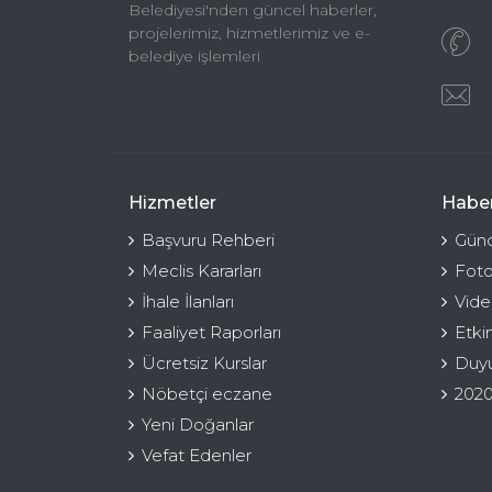
Belediyesi'nden güncel haberler,
projelerimiz, hizmetlerimiz ve e-
belediye işlemleri
Hizmetler
Haber
Başvuru Rehberi
Günc
Meclis Kararları
Foto
İhale İlanları
Vide
Faaliyet Raporları
Etki
Ücretsiz Kurslar
Duyu
Nöbetçi eczane
2020
Yeni Doğanlar
Vefat Edenler