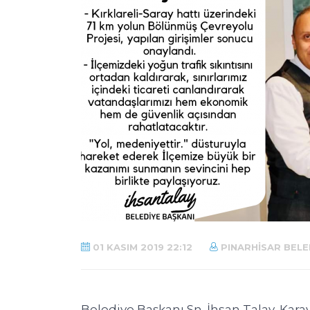
01 KASIM 2019 22:12
PINARHISAR BELE
Belediye Başkanı Sn. İhsan Talay, Kara