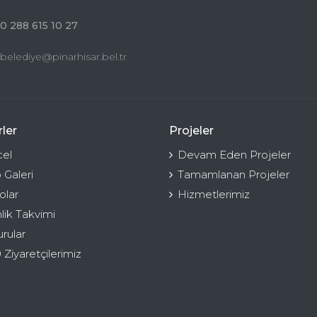
0 288 615 10 27
belediye@pinarhisar.bel.tr
ler
Projeler
el
Devam Eden Projeler
 Galeri
Tamamlanan Projeler
olar
Hizmetlerimiz
nlik Takvimi
rular
 Ziyaretçilerimiz