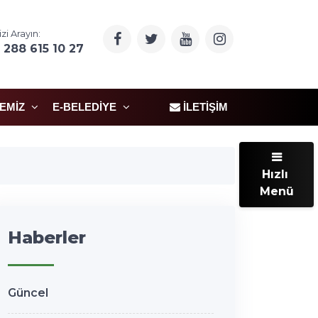
izi Arayın:
 288 615 10 27
ÇEMIZ
E-BELEDIYE
İLETIŞIM
Hızlı
Menü
Haberler
Güncel