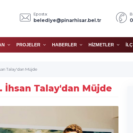
Eposta:
B
belediye@pinarhisar.bel.tr
0
AN
PROJELER
HABERLER
HIZMETLER
İL
san Talay'dan Müjde
. İhsan Talay'dan Müjde