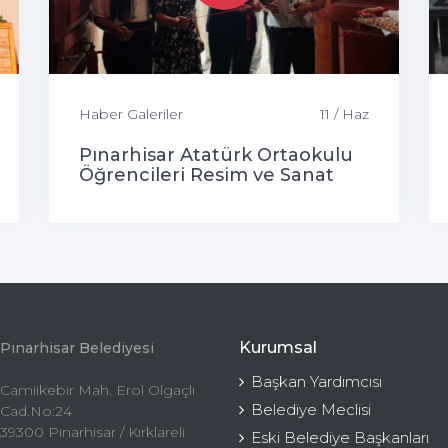
Haber Galeriler
11 / Haz
Pınarhisar Atatürk Ortaokulu
Öğrencileri Resim ve Sanat
Sergisi
Kurumsal
Pınarhisar Belediyesi
Başkan Yardımcısı
Camiikebir Mah. Erol Olgaçlı
Belediye Meclisi
Cad.No:24
39300 Pınarhisar / Kırklareli
Eski Belediye Başkanları