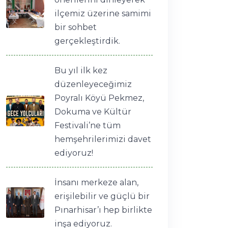
ilçemiz üzerine samimi
bir sohbet
gerçekleştirdik.
Bu yıl ilk kez
düzenleyeceğimiz
Poyralı Köyü Pekmez,
Dokuma ve Kültür
Festivali’ne tüm
hemşehrilerimizi davet
ediyoruz!
İnsanı merkeze alan,
erişilebilir ve güçlü bir
Pınarhisar’ı hep birlikte
inşa ediyoruz.