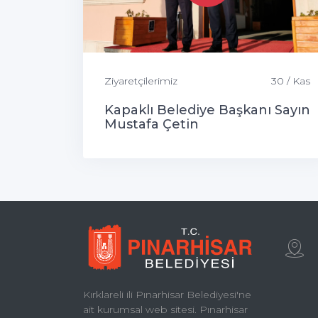
Ziyaretçilerimiz
30 / Kas
Kapaklı Belediye Başkanı Sayın
Mustafa Çetin
Kırklareli ili Pınarhisar Belediyesi'ne
ait kurumsal web sitesi. Pınarhisar