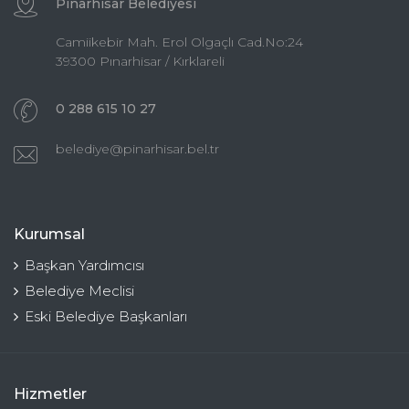
Pınarhisar Belediyesi
Camiikebir Mah. Erol Olgaçlı Cad.No:24
39300 Pınarhisar / Kırklareli
0 288 615 10 27
belediye@pinarhisar.bel.tr
Kurumsal
Başkan Yardımcısı
Belediye Meclisi
Eski Belediye Başkanları
Hizmetler