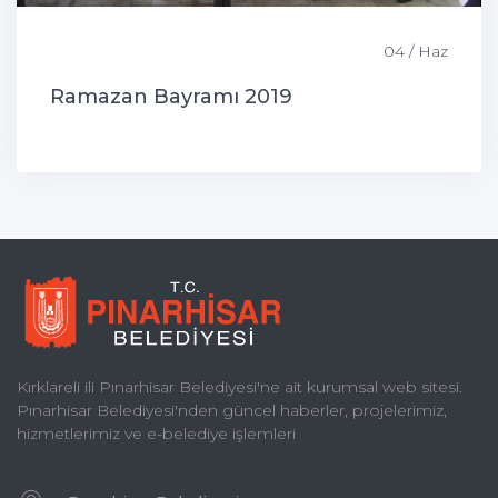
04 / Haz
Ramazan Bayramı 2019
Kırklareli ili Pınarhisar Belediyesi'ne ait kurumsal web sitesi.
Pınarhisar Belediyesi'nden güncel haberler, projelerimiz,
hizmetlerimiz ve e-belediye işlemleri