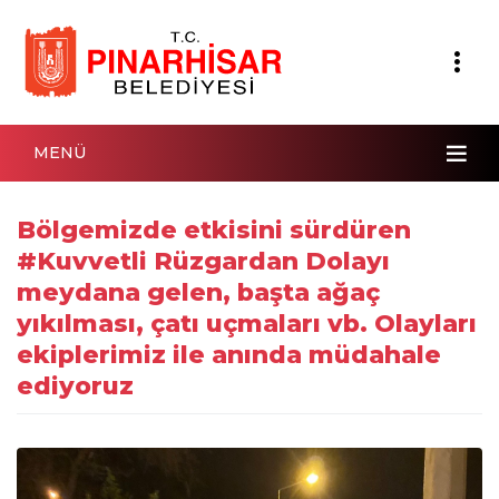
MENÜ
Bölgemizde etkisini sürdüren
#Kuvvetli Rüzgardan Dolayı
meydana gelen, başta ağaç
yıkılması, çatı uçmaları vb. Olayları
ekiplerimiz ile anında müdahale
ediyoruz