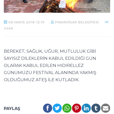
06 MAYIS 2016 12:19
PINARHISAR BELEDIYESI
2456
BEREKET, SAĞLIK, UĞUR, MUTLULUK GİBİ
SAYISIZ DİLEKLERİN KABUL EDİLDİĞİ GÜN
OLARAK KABUL EDİLEN HIDIRELLEZ
GÜNÜMÜZÜ FESTİVAL ALANINDA YAKMIŞ
OLDUĞUMUZ ATEŞ İLE KUTLADIK.
PAYLAŞ