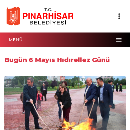
MENÜ
Bugün 6 Mayıs Hıdırellez Günü