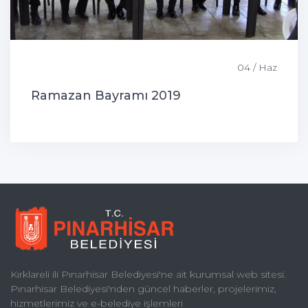
04 / Haz
Ramazan Bayramı 2019
Kırklareli ili Pınarhisar Belediyesi'ne ait kurumsal web sitesi.
Pınarhisar Belediyesi'nden güncel haberler, projelerimiz,
hizmetlerimiz ve e-belediye işlemleri