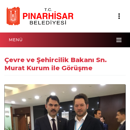
MENÜ
Çevre ve Şehircilik Bakanı Sn.
Murat Kurum ile Görüşme