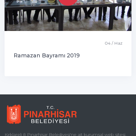
04 / Haz
Ramazan Bayramı 2019
Kırklareli ili Pınarhisar Belediyesi'ne ait kurumsal web sitesi.