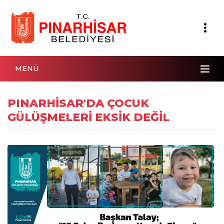
MENÜ
PINARHİSAR'DA ÇOCUK
GÜLÜŞMELERİ EKSİK DEĞİL