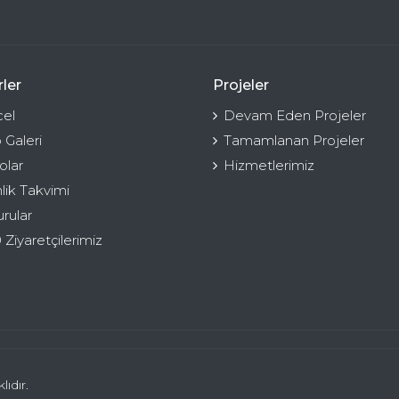
ler
Projeler
el
Devam Eden Projeler
 Galeri
Tamamlanan Projeler
olar
Hizmetlerimiz
nlik Takvimi
rular
 Ziyaretçilerimiz
ıdır.