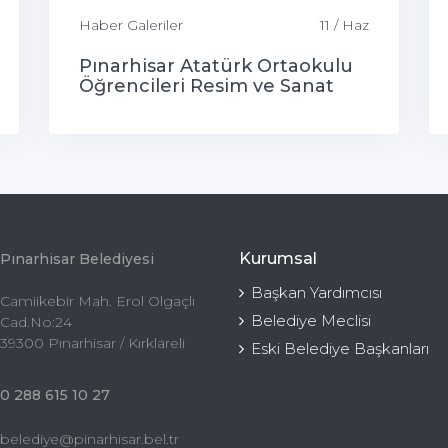
Haber Galeriler
11 / Haz
Pınarhisar Atatürk Ortaokulu
Öğrencileri Resim ve Sanat
Sergisi
Kurumsal
Pınarhisar Belediyesi
Başkan Yardımcısı
Camiikebir Mah. Erol Olgaçlı
Belediye Meclisi
Cad.No:24
39300 Pınarhisar / Kırklareli
Eski Belediye Başkanları
0 288 615 10 27
belediye@pinarhisar.bel.tr