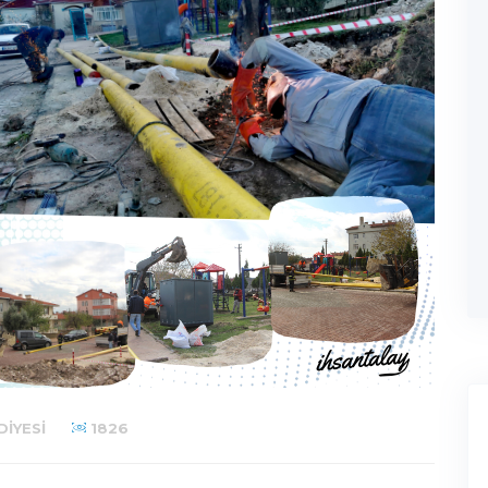
DIYESI
1826