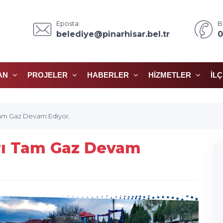
Eposta:
B
belediye@pinarhisar.bel.tr
0
AN
PROJELER
HABERLER
HIZMETLER
İL
Tam Gaz Devam Ediyor.
rı Tam Gaz Devam