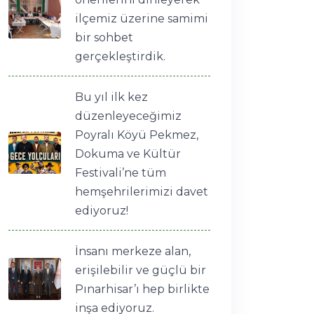
ilçemiz üzerine samimi
bir sohbet
gerçekleştirdik.
Bu yıl ilk kez
düzenleyeceğimiz
Poyralı Köyü Pekmez,
Dokuma ve Kültür
Festivali’ne tüm
hemşehrilerimizi davet
ediyoruz!
İnsanı merkeze alan,
erişilebilir ve güçlü bir
Pınarhisar’ı hep birlikte
inşa ediyoruz.