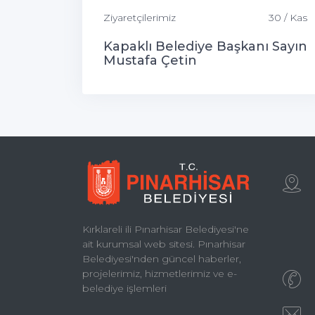
Ziyaretçilerimiz
30 / Kas
Kapaklı Belediye Başkanı Sayın
Mustafa Çetin
Kırklareli ili Pınarhisar Belediyesi'ne
ait kurumsal web sitesi. Pınarhisar
Belediyesi'nden güncel haberler,
projelerimiz, hizmetlerimiz ve e-
belediye işlemleri