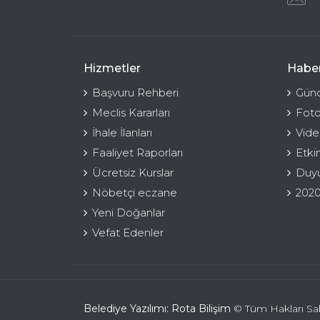
Hizmetler
Haber
Başvuru Rehberi
Günc
Meclis Kararları
Foto
İhale İlanları
Vide
Faaliyet Raporları
Etki
Ücretsiz Kurslar
Duyu
Nöbetçi eczane
2020
Yeni Doğanlar
Vefat Edenler
Belediye Yazılımı: Rota Bilişim
© Tüm Hakları Sakl