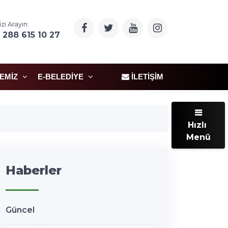
izi Arayın:
 288 615 10 27
ÇEMIZ
E-BELEDIYE
İLETIŞIM
Hızlı
Menü
Haberler
Güncel