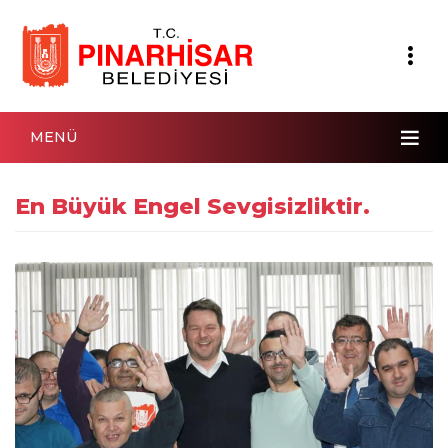
MENÜ
En Büyük Engel Sevgisizliktir.