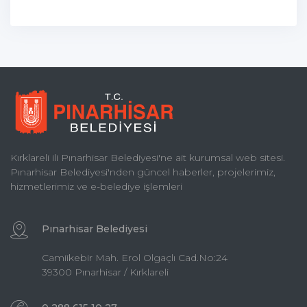
Kırklareli ili Pınarhisar Belediyesi'ne ait kurumsal web sitesi.
Pınarhisar Belediyesi'nden güncel haberler, projelerimiz,
hizmetlerimiz ve e-belediye işlemleri
Pınarhisar Belediyesi
Camiikebir Mah. Erol Olgaçlı Cad.No:24
39300 Pınarhisar / Kırklareli