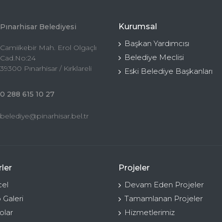
Kurumsal
Pınarhisar Belediyesi
Başkan Yardımcısı
Camiikebir Mah. Erol Olgaçlı
Belediye Meclisi
Cad.No:24
39300 Pınarhisar / Kırklareli
Eski Belediye Başkanları
0 288 615 10 27
belediye@pinarhisar.bel.tr
ler
Projeler
el
Devam Eden Projeler
 Galeri
Tamamlanan Projeler
olar
Hizmetlerimiz