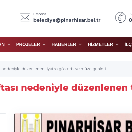
Eposta:
B
belediye@pinarhisar.bel.tr
0
AN
PROJELER
HABERLER
HIZMETLER
İL
ı nedeniyle düzenlenen tiyatro gösterisi ve müze günleri
tası nedeniyle düzenlenen t