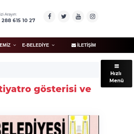
izi Arayın:
 288 615 10 27
ÇEMIZ
E-BELEDIYE
İLETIŞIM
Hızlı
Menü
iyatro gösterisi ve