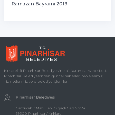
Ramazan Bayramı 2019
Kırklareli ili Pınarhisar Belediyesi'ne ait kurumsal web sitesi.
Pınarhisar Belediyesi'nden güncel haberler, projelerimiz,
hizmetlerimiz ve e-belediye işlemleri
Pınarhisar Belediyesi
Camiikebir Mah. Erol Olgaçlı Cad.No:24
39300 Pınarhisar / Kırklareli