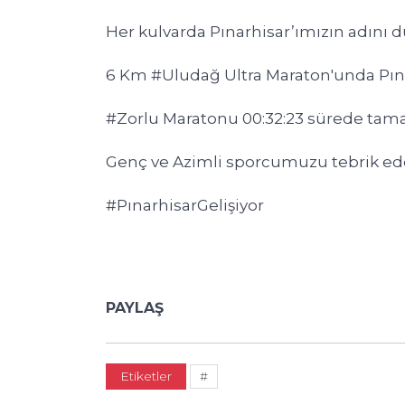
Her kulvarda Pınarhisar’ımızın adını
6 Km
#Uludağ
Ultra Maraton'unda Pına
#Zorlu
Maratonu 00:32:23 sürede tam
Genç ve Azimli sporcumuzu tebrik eder
#PınarhisarGelişiyor
PAYLAŞ
Etiketler
#