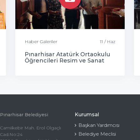
Haber Galeriler
11 / Haz
Pınarhisar Atatürk Ortaokulu
Öğrencileri Resim ve Sanat
Sergisi
Kurumsal
Pınarhisar Belediyesi
Başkan Yardımcısı
Camiikebir Mah. Erol Olgaçlı
Belediye Meclisi
Cad.No:24