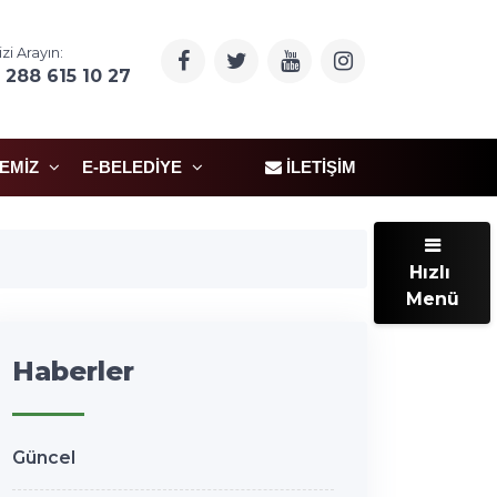
izi Arayın:
 288 615 10 27
ÇEMIZ
E-BELEDIYE
İLETIŞIM
Hızlı
Menü
Haberler
Güncel