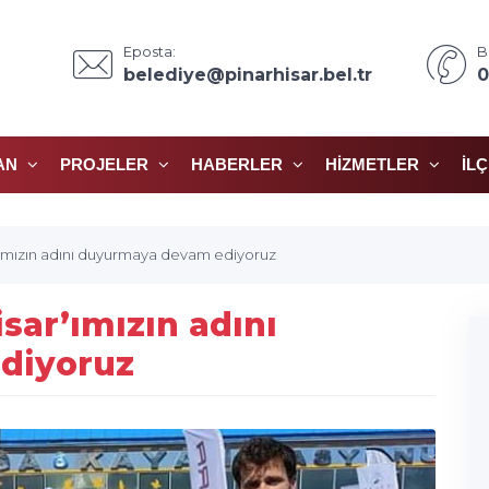
Eposta:
B
belediye@pinarhisar.bel.tr
0
AN
PROJELER
HABERLER
HIZMETLER
İL
r’ımızın adını duyurmaya devam ediyoruz
sar’ımızın adını
diyoruz