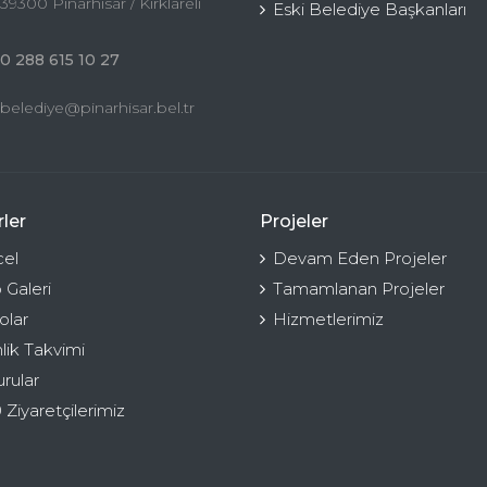
39300 Pınarhisar / Kırklareli
Eski Belediye Başkanları
0 288 615 10 27
belediye@pinarhisar.bel.tr
ler
Projeler
el
Devam Eden Projeler
 Galeri
Tamamlanan Projeler
olar
Hizmetlerimiz
nlik Takvimi
rular
 Ziyaretçilerimiz