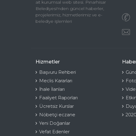
ait kurumsal web sitesi. Pınarhisar
Belediyesi'nden güncel haberler,
projelerimiz, hizmetlerimiz ve e-
belediye işlemleri
Hizmetler
Haber
Başvuru Rehberi
Günc
Meclis Kararları
Foto
İhale İlanları
Vide
Faaliyet Raporları
Etki
Ücretsiz Kurslar
Duyu
Nöbetçi eczane
2020
Yeni Doğanlar
Vefat Edenler