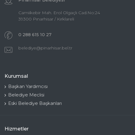
Pınarhisar Belediyesi
Camiikebir Mah. Erol Olgaçlı Cad.No:24
39300 Pınarhisar / Kırklareli
0 288 615 10 27
belediye@pinarhisar.bel.tr
Kurumsal
Başkan Yardımcısı
Belediye Meclisi
Eski Belediye Başkanları
Hizmetler