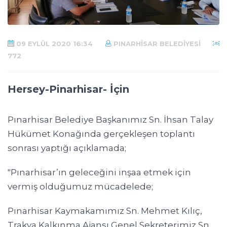
09 EYLÜL 2020 16:34
PINARHISAR BELEDIYESI
772
Hersey-Pinarhisar- İçin
Pınarhisar Belediye Başkanımız Sn. İhsan Talay
Hükümet Konağında gerçekleşen toplantı
sonrası yaptığı açıklamada;
"Pınarhisar’ın geleceğini
inşaa
etmek için
vermiş olduğumuz mücadelede;
Pınarhisar
Kaymakamımız
Sn. Mehmet Kılıç,
Trakya
Kalkınma
Ajansı Genel Sekreterimiz Sn.