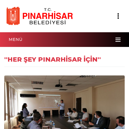
MENÜ
''HER ŞEY PINARHİSAR İÇİN''