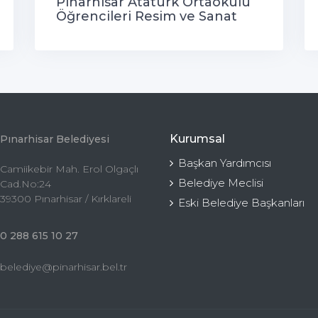
Pınarhisar Atatürk Ortaokulu
Öğrencileri Resim ve Sanat
Sergisi
Kurumsal
Pınarhisar Belediyesi
Başkan Yardımcısı
Camiikebir Mah. Erol Olgaçlı
Belediye Meclisi
Cad.No:24
39300 Pınarhisar / Kırklareli
Eski Belediye Başkanları
0 288 615 10 27
belediye@pinarhisar.bel.tr