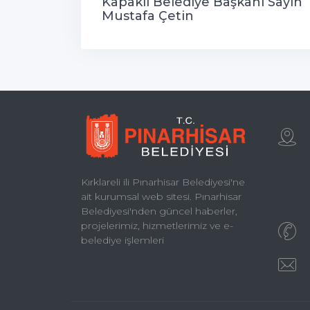
Kapaklı Belediye Başkanı Sayın
Mustafa Çetin
Kırklareli ili Pınarhisar Belediyesi'ne
ait kurumsal web sitesi. Pınarhisar
Belediyesi'nden güncel haberler,
projelerimiz, hizmetlerimiz ve e-
belediye işlemleri