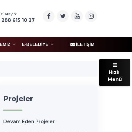
izi Arayın:
 288 615 10 27
ÇEMIZ
E-BELEDIYE
İLETIŞIM
Hızlı
Menü
Projeler
Devam Eden Projeler