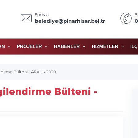
Eposta:
B
belediye@pinarhisar.bel.tr
0
AN
PROJELER
HABERLER
HIZMETLER
İL
endirme Bülteni - ARALIK 2020
gilendirme Bülteni -