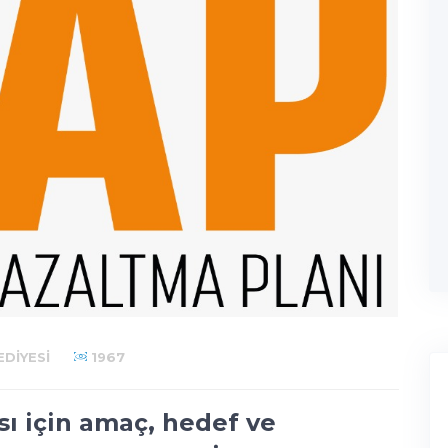
DIYESI
1967
sı için amaç, hedef ve