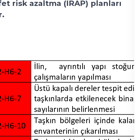
fet risk azaltma (İRAP) planları
r.