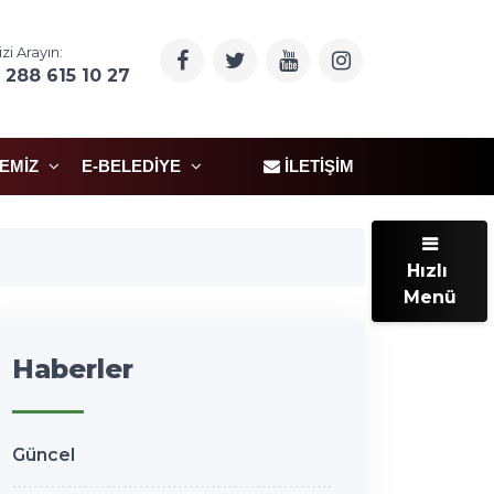
izi Arayın:
 288 615 10 27
ÇEMIZ
E-BELEDIYE
İLETIŞIM
Hızlı
Menü
Haberler
Güncel