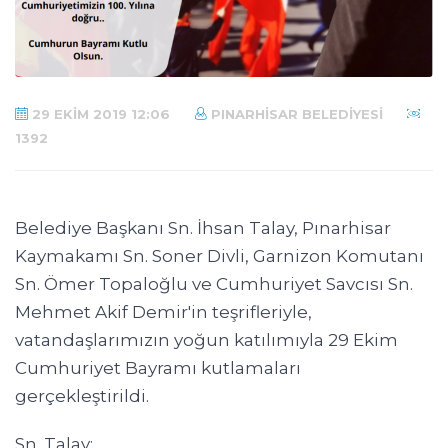
29 EKIM 2019 12:06
PINARHISAR BELEDIYESI
1392
Belediye Başkanı Sn. İhsan Talay, Pınarhisar
Kaymakamı Sn. Soner Divli, Garnizon Komutanı
Sn. Ömer Topaloğlu ve Cumhuriyet Savcısı Sn.
Mehmet Akif Demir'in teşrifleriyle,
vatandaşlarımızın yoğun katılımıyla 29 Ekim
Cumhuriyet Bayramı kutlamaları
gerçekleştirildi.
Sn. Talay;