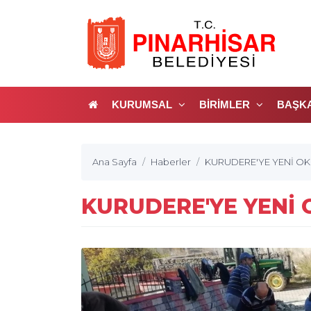
KURUMSAL
BİRİMLER
BAŞK
Ana Sayfa
Haberler
KURUDERE'YE YENİ O
KURUDERE'YE YENİ 