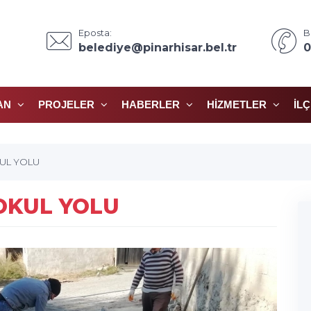
Eposta:
B
belediye@pinarhisar.bel.tr
0
AN
PROJELER
HABERLER
HIZMETLER
İL
KUL YOLU
OKUL YOLU