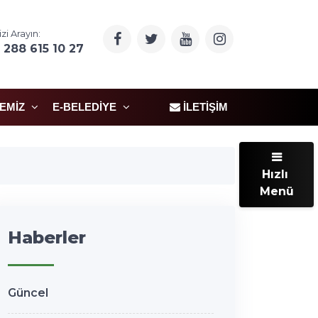
izi Arayın:
 288 615 10 27
ÇEMIZ
E-BELEDIYE
İLETIŞIM
Hızlı
Menü
Haberler
Güncel