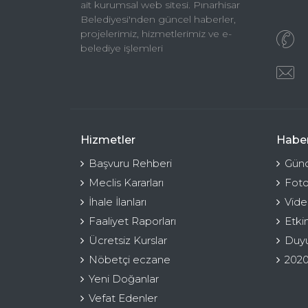
ait kurumsal web sitesi. Pınarhisar
Belediyesi'nden güncel haberler,
projelerimiz, hizmetlerimiz ve e-
belediye işlemleri
Hizmetler
Haber
Başvuru Rehberi
Günc
Meclis Kararları
Foto
İhale İlanları
Vide
Faaliyet Raporları
Etki
Ücretsiz Kurslar
Duyu
Nöbetçi eczane
2020
Yeni Doğanlar
Vefat Edenler