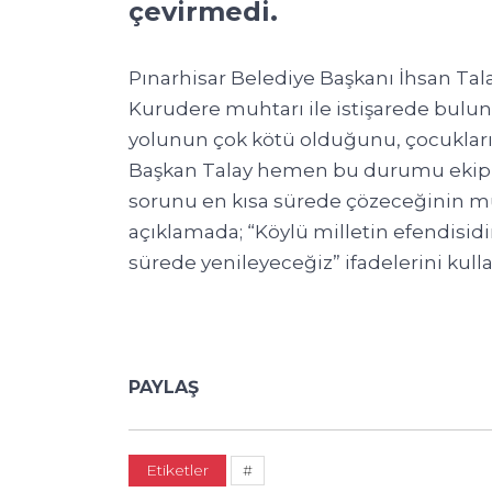
çevirmedi.
Pınarhisar Belediye Başkanı İhsan Talay
Kurudere muhtarı ile istişarede bulun
yolunun çok kötü olduğunu, çocukların
Başkan Talay hemen bu durumu ekip a
sorunu en kısa sürede çözeceğinin müj
açıklamada; “Köylü milletin efendisid
sürede yenileyeceğiz” ifadelerini kulla
PAYLAŞ
Etiketler
#