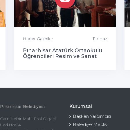
Haber Galeriler
11 / Haz
Pınarhisar Atatürk Ortaokulu
Öğrencileri Resim ve Sanat
Sergisi
Kurumsal
Pınarhisar Belediyesi
Başkan Yardımcısı
Camiikebir Mah. Erol Olgaçlı
Belediye Meclisi
Cad.No:24