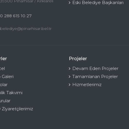
39300 Pınarhisar / Kırklareli
Eski Belediye Başkanları
0 288 615 10 27
belediye@pinarhisar.bel.tr
ler
Projeler
el
Devam Eden Projeler
 Galeri
Tamamlanan Projeler
olar
Hizmetlerimiz
nlik Takvimi
rular
 Ziyaretçilerimiz