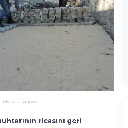
EDIYESI
1009
htarının ricasını geri