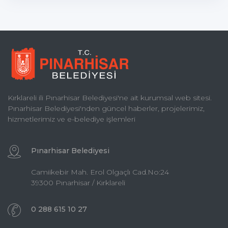
Kırklareli ili Pınarhisar Belediyesi'ne ait kurumsal web sitesi.
Pınarhisar Belediyesi'nden güncel haberler, projelerimiz,
hizmetlerimiz ve e-belediye işlemleri
Pınarhisar Belediyesi
Camiikebir Mah. Erol Olgaçlı Cad.No:24
39300 Pınarhisar / Kırklareli
0 288 615 10 27