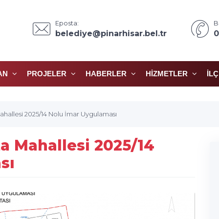
Eposta:
B
belediye@pinarhisar.bel.tr
0
AN
PROJELER
HABERLER
HIZMETLER
İL
 Mahallesi 2025/14 Nolu İmar Uygulaması
rta Mahallesi 2025/14
sı