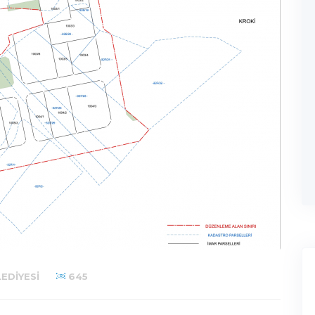
EDIYESI
645