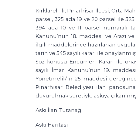
Kırklareli İli, Pınarhisar İlçesi, Orta Maha
parsel, 325 ada 19 ve 20 parsel ile 325 
394 ada 10 ve 11 parsel numaralı ta
Kanunu’nun 18. maddesi ve Arazi ve
ilgili maddelerince hazırlanan uygul
tarih ve 545 sayılı kararı ile onaylanmışt
Söz konusu Encümen Kararı ile onay
sayılı İmar Kanunu’nun 19. maddes
Yönetmelik’in 25. maddesi gereğince 0
Pınarhisar Belediyesi ilan panosun
duyurulmak suretiyle askıya çıkarılmışt
Askı İlan Tutanağı
Askı Haritası