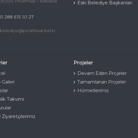
39300 Pınarhisar / Kırklareli
Eski Belediye Başkanları
0 288 615 10 27
belediye@pinarhisar.bel.tr
ler
Projeler
el
Devam Eden Projeler
 Galeri
Tamamlanan Projeler
olar
Hizmetlerimiz
nlik Takvimi
rular
 Ziyaretçilerimiz