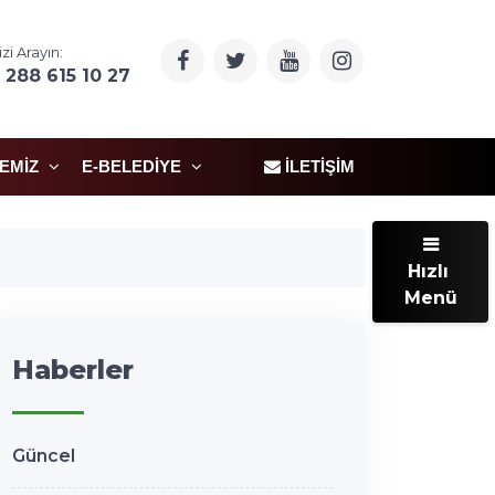
izi Arayın:
 288 615 10 27
ÇEMIZ
E-BELEDIYE
İLETIŞIM
Hızlı
Menü
Haberler
Güncel