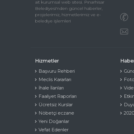
ait kurumsal web sitesi. Pınarhisar
Belediyesi'nden güncel haberler,
projelerimiz, hizmetlerimiz ve e-
belediye işlemleri
Hizmetler
Haber
Başvuru Rehberi
Günc
Meclis Kararları
Foto
İhale İlanları
Vide
Faaliyet Raporları
Etki
Ücretsiz Kurslar
Duyu
Nöbetçi eczane
2020
Yeni Doğanlar
Vefat Edenler