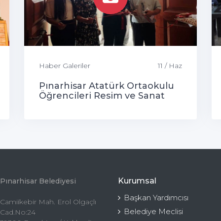
Haber Galeriler
11 / Haz
Pınarhisar Atatürk Ortaokulu
Öğrencileri Resim ve Sanat
Sergisi
Kurumsal
Pınarhisar Belediyesi
Başkan Yardımcısı
Camiikebir Mah. Erol Olgaçlı
Belediye Meclisi
Cad.No:24