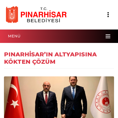
MENÜ
PINARHİSAR’IN ALTYAPISINA
KÖKTEN ÇÖZÜM