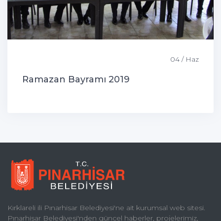
04 / Haz
Ramazan Bayramı 2019
Kırklareli ili Pınarhisar Belediyesi'ne ait kurumsal web sitesi.
Pınarhisar Belediyesi'nden güncel haberler, projelerimiz,