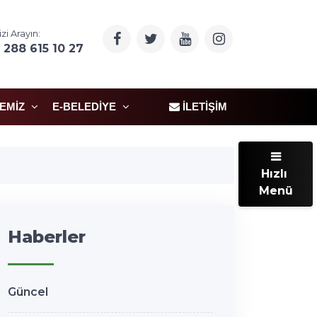
izi Arayın:
 288 615 10 27
ÇEMIZ
E-BELEDIYE
İLETIŞIM
Hızlı
Menü
Haberler
Güncel