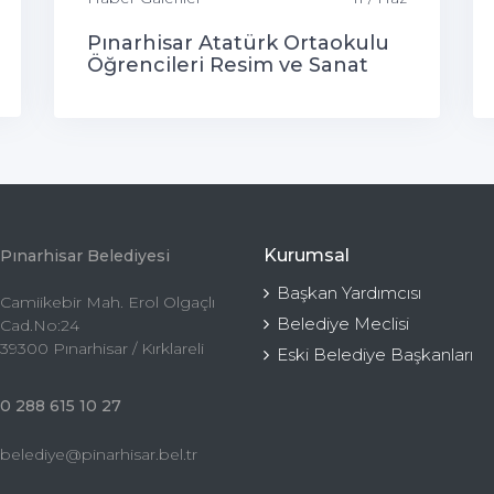
Pınarhisar Atatürk Ortaokulu
Öğrencileri Resim ve Sanat
Sergisi
Kurumsal
Pınarhisar Belediyesi
Başkan Yardımcısı
Camiikebir Mah. Erol Olgaçlı
Belediye Meclisi
Cad.No:24
39300 Pınarhisar / Kırklareli
Eski Belediye Başkanları
0 288 615 10 27
belediye@pinarhisar.bel.tr