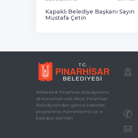
Kapaklı Belediye Başkanı Sayın
Mustafa Çetin
Kırklareli ili Pınarhisar Belediyesi'ne
ait kurumsal web sitesi. Pınarhisar
Belediyesi'nden güncel haberler,
projelerimiz, hizmetlerimiz ve e-
belediye işlemleri