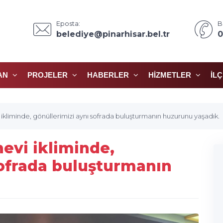
Eposta:
B
belediye@pinarhisar.bel.tr
0
AN
PROJELER
HABERLER
HIZMETLER
İL
kliminde, gönüllerimizi aynı sofrada buluşturmanın huzurunu yaşadık.
evi ikliminde,
sofrada buluşturmanın