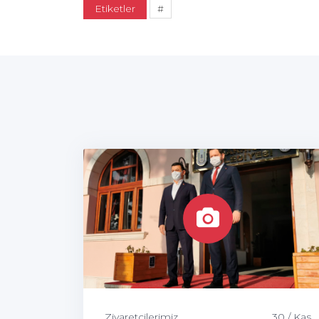
Etiketler
#
Ziyaretçilerimiz
30 / Kas