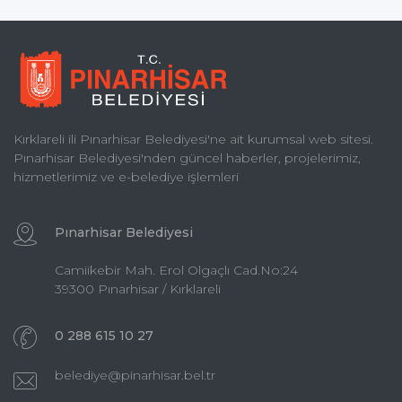
Kırklareli ili Pınarhisar Belediyesi'ne ait kurumsal web sitesi.
Pınarhisar Belediyesi'nden güncel haberler, projelerimiz,
hizmetlerimiz ve e-belediye işlemleri
Pınarhisar Belediyesi
Camiikebir Mah. Erol Olgaçlı Cad.No:24
39300 Pınarhisar / Kırklareli
0 288 615 10 27
belediye@pinarhisar.bel.tr