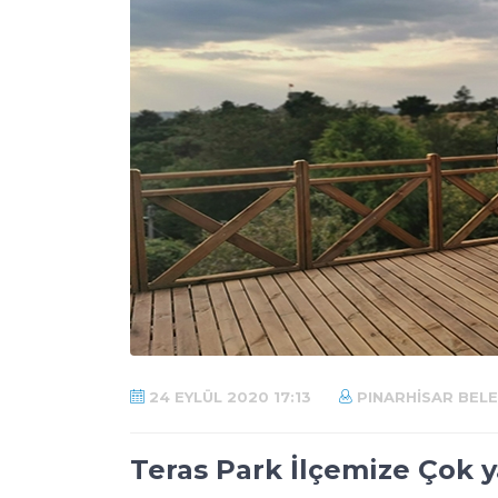
24 EYLÜL 2020 17:13
PINARHISAR BELE
Teras Park İlçemize Çok ya