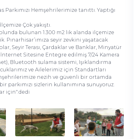
s Parkımızı Hemşehrilerimize tanıttı. Yaptığı
İlçemize Çok yakıştı.
unda bulunan 1.300 m2 lik alanda ilçemize
k. Pınarhisar’ımıza seyir zevkini yaşatacak
lar, Seyir Terası, Çardaklar ve Banklar, Minyatür
 İnternet Sitesine Entegre edilmiş 7/24 Kamera
rnet), Bluetooth sulama sistemi, Işıklandırma
cuklarımız
ve
Ailelerimiz
için Standartları
mşehrilerimize
nezih
ve
güvenli
bir ortamda
bir parkımızı sizlerin kullanımına sunuyoruz.
ar
için".dedi