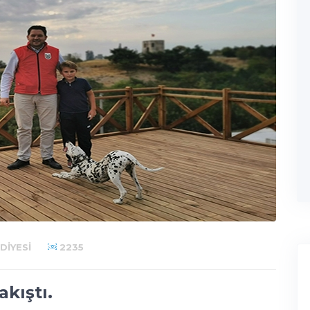
DIYESI
2235
kıştı.