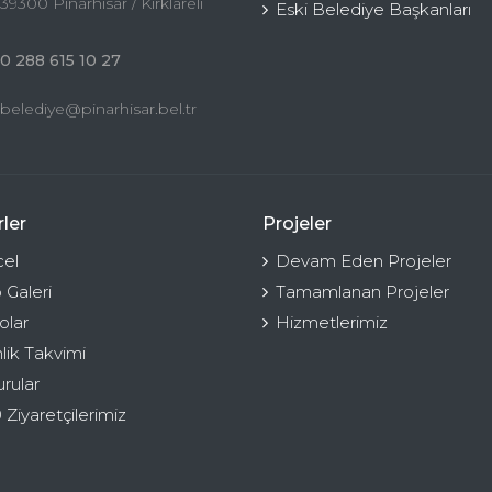
39300 Pınarhisar / Kırklareli
Eski Belediye Başkanları
0 288 615 10 27
belediye@pinarhisar.bel.tr
ler
Projeler
el
Devam Eden Projeler
 Galeri
Tamamlanan Projeler
olar
Hizmetlerimiz
nlik Takvimi
rular
 Ziyaretçilerimiz