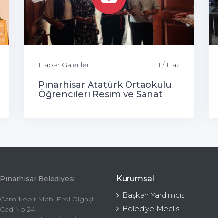
Haber Galeriler
11 / Haz
Pınarhisar Atatürk Ortaokulu
Öğrencileri Resim ve Sanat
Sergisi
Kurumsal
Pınarhisar Belediyesi
Başkan Yardımcısı
Camiikebir Mah. Erol Olgaçlı
Belediye Meclisi
Cad.No:24