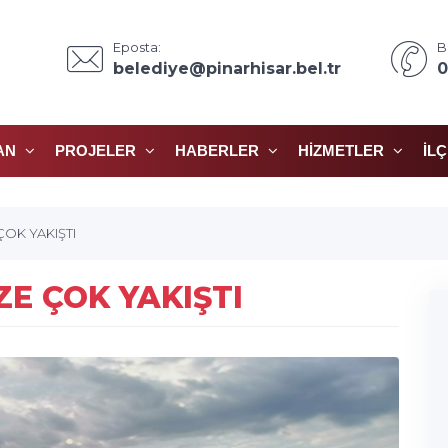
Eposta:
B
belediye@pinarhisar.bel.tr
0
AN
PROJELER
HABERLER
HIZMETLER
İL
ÇOK YAKIŞTI
ZE ÇOK YAKIŞTI