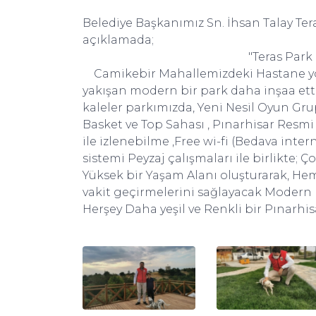
Belediye Başkanımız Sn. İhsan Talay Tera
açıklamada;
"Teras Park 
Camikebir Mahallemizdeki Hastane yol
yakışan
modern
bir
park
daha inşaa etti
kaleler parkımızda, Yeni Nesil Oyun Grup
Basket ve Top Sahası , Pınarhisar Resmi
ile izlenebilme ,Free wi-fi (Bedava inte
sistemi Peyzaj çalışmaları ile birlikte;
Ço
Yüksek bir Yaşam Alanı oluşturarak, He
vakit geçirmelerini sağlayacak
Modern
Herşey Daha
yeşil
ve
Renkli
bir
Pınarhis