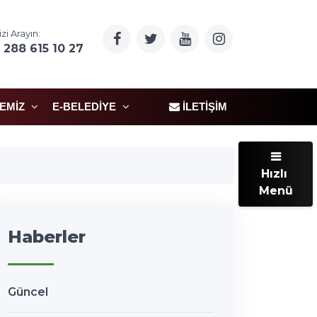
izi Arayın:
 288 615 10 27
ÇEMIZ
E-BELEDIYE
İLETIŞIM
Hızlı
Menü
Haberler
Güncel