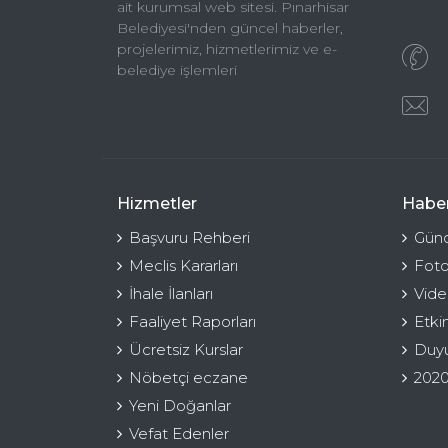
ait kurumsal web sitesi. Pınarhisar
Belediyesi'nden güncel haberler,
projelerimiz, hizmetlerimiz ve e-
belediye işlemleri
Hizmetler
Haber
Başvuru Rehberi
Günc
Meclis Kararları
Foto
İhale İlanları
Vide
Faaliyet Raporları
Etki
Ücretsiz Kurslar
Duyu
Nöbetçi eczane
2020
Yeni Doğanlar
Vefat Edenler