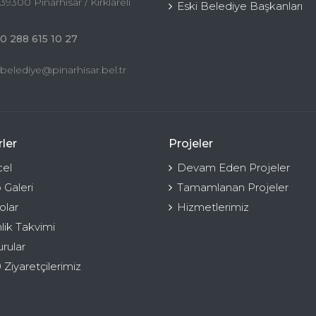
39300 Pınarhisar / Kırklareli
Eski Belediye Başkanları
0 288 615 10 27
belediye@pinarhisar.bel.tr
ler
Projeler
el
Devam Eden Projeler
 Galeri
Tamamlanan Projeler
olar
Hizmetlerimiz
nlik Takvimi
rular
 Ziyaretçilerimiz