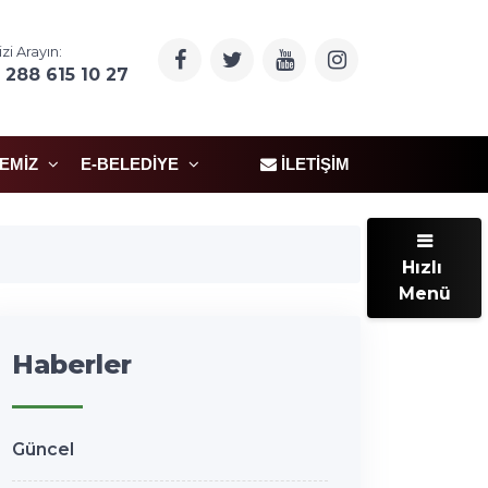
izi Arayın:
 288 615 10 27
ÇEMIZ
E-BELEDIYE
İLETIŞIM
Hızlı
Menü
Haberler
Güncel