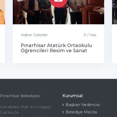
Haber Galeriler
11 / Haz
Pınarhisar Atatürk Ortaokulu
Öğrencileri Resim ve Sanat
Sergisi
Kurumsal
Pınarhisar Belediyesi
Başkan Yardımcısı
Camiikebir Mah. Erol Olgaçlı
Belediye Meclisi
Cad.No:24