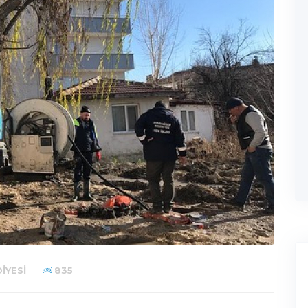
IYESI
835