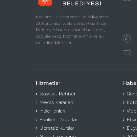
Kırklareli ili Pınarhisar Belediyesi'ne
ait kurumsal web sitesi. Pınarhisar
Belediyesi'nden güncel haberler,
projelerimiz, hizmetlerimiz ve e-
belediye işlemleri
Hizmetler
Haber
Başvuru Rehberi
Günc
Meclis Kararları
Foto
İhale İlanları
Vide
Faaliyet Raporları
Etki
Ücretsiz Kurslar
Duyu
Nöbetçi eczane
2020