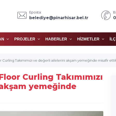
Eposta:
B
belediye@pinarhisar.bel.tr
0
AN
PROJELER
HABERLER
HIZMETLER
İL
 Curling Takımımızı ve değerli ailelerini akşam yemeğinde misafir ettik
loor Curling Takımımızı
ni akşam yemeğinde