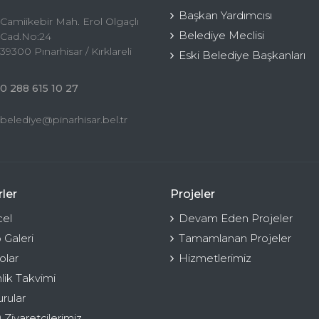
Başkan Yardımcısı
Camiikebir Mah. Erol Olgaçlı
Belediye Meclisi
Cad.No:24
39300 Pınarhisar / Kırklareli
Eski Belediye Başkanları
0 288 615 10 27
belediye@pinarhisar.bel.tr
ler
Projeler
el
Devam Eden Projeler
 Galeri
Tamamlanan Projeler
olar
Hizmetlerimiz
nlik Takvimi
rular
 Ziyaretçilerimiz