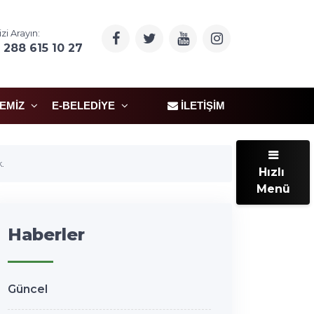
izi Arayın:
 288 615 10 27
ÇEMIZ
E-BELEDIYE
İLETIŞIM
.
Hızlı
Menü
Haberler
Güncel