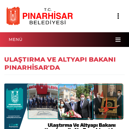
MENÜ
ULAŞTIRMA VE ALTYAPI BAKANI
PINARHİSAR'DA