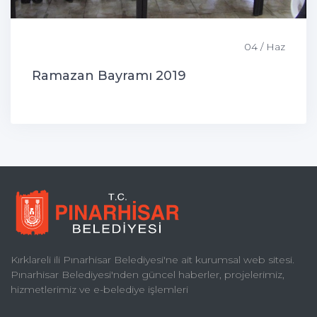
04 / Haz
Ramazan Bayramı 2019
Kırklareli ili Pınarhisar Belediyesi'ne ait kurumsal web sitesi.
Pınarhisar Belediyesi'nden güncel haberler, projelerimiz,
hizmetlerimiz ve e-belediye işlemleri