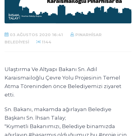
03 AĞUSTOS 2020 16:41
PINARHISAR
BELEDIYESI
1144
Ulaştırma Ve Altyapı Bakanı Sn. Adil
Karaismailoğlu Çevre Yolu Projesinin Temel
Atma Töreninden önce Belediyemizi ziyaret
etti.
Sn. Bakanı, makamda ağırlayan Belediye
Başkanı Sn. İhsan Talay;
"Kıymetli Bakanımızı, Belediye binamızda
ağırlayıp #başarmış olduğumuz bu #proje için