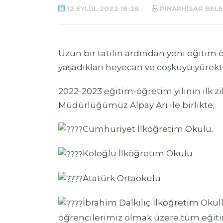
12 EYLÜL 2022 18:26
PINARHISAR BELE
Uzun bir tatilin ardından yeni eğitim 
yaşadıkları heyecan ve coşkuyu yürekt
2022-2023 eğitim-öğretim yılının ilk zil
Müdürlüğümüz Alpay Arı ile birlikte;
Cumhuriyet İlköğretim Okulu.
Koloğlu İlköğretim Okulu
Atatürk Ortaokulu
İbrahim Dalkılıç İlköğretim Okulla
öğrencilerimiz olmak üzere tüm eğiti