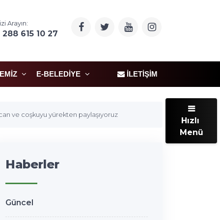
izi Arayın:
 288 615 10 27
ÇEMIZ
E-BELEDIYE
İLETIŞIM
yecan ve coşkuyu yürekten paylaşıyoruz
Hızlı
Menü
Haberler
Güncel