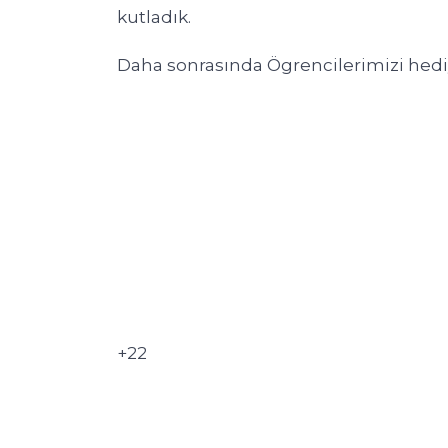
kutladık.
Daha sonrasında Ögrencilerimizi hediye
+22