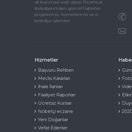
ait kurumsal web sitesi. Pınarhisar
Belediyesi'nden güncel haberler,
projelerimiz, hizmetlerimiz ve e-
belediye işlemleri
Hizmetler
Haber
Başvuru Rehberi
Günc
Meclis Kararları
Foto
İhale İlanları
Vide
Faaliyet Raporları
Etki
Ücretsiz Kurslar
Duyu
Nöbetçi eczane
2020
Yeni Doğanlar
Vefat Edenler