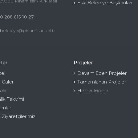
39300 Pınarhisar / Kırklareli
Eski Belediye Başkanları
0 288 615 10 27
belediye@pinarhisar.bel.tr
ler
Projeler
el
Devam Eden Projeler
 Galeri
Tamamlanan Projeler
olar
Hizmetlerimiz
nlik Takvimi
rular
 Ziyaretçilerimiz