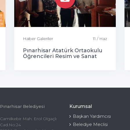
Haber Galeriler
11 / Haz
Pınarhisar Atatürk Ortaokulu
Öğrencileri Resim ve Sanat
Sergisi
Kurumsal
Pınarhisar Belediyesi
Başkan Yardımcısı
Camiikebir Mah. Erol Olgaçlı
Belediye Meclisi
Cad.No:24