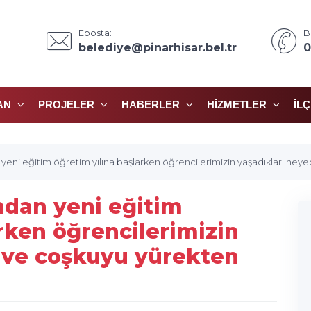
Eposta:
B
belediye@pinarhisar.bel.tr
0
AN
PROJELER
HABERLER
HIZMETLER
İL
n yeni eğitim öğretim yılına başlarken öğrencilerimizin yaşadıkları he
ından yeni eğitim
rken öğrencilerimizin
 ve coşkuyu yürekten