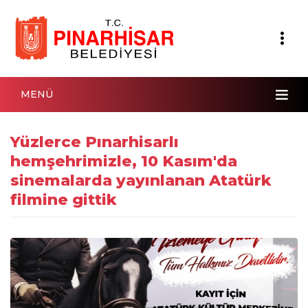
MENÜ
Yüzlerce Pınarhisarlı
hemşehrimizle, 10 Kasım'da
sinemalarda yayınlanan Atatürk
filmine gittik