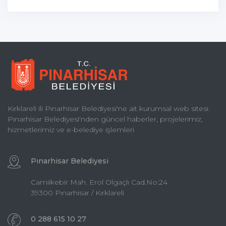
Kırklareli ili Pınarhisar Belediyesi'ne ait kurumsal web sitesi.
Pınarhisar Belediyesi'nden güncel haberler, projelerimiz,
hizmetlerimiz ve e-belediye işlemleri
Pınarhisar Belediyesi
Camiikebir Mah. Erol Olgaçlı Cad.No:24
39300 Pınarhisar / Kırklareli
0 288 615 10 27