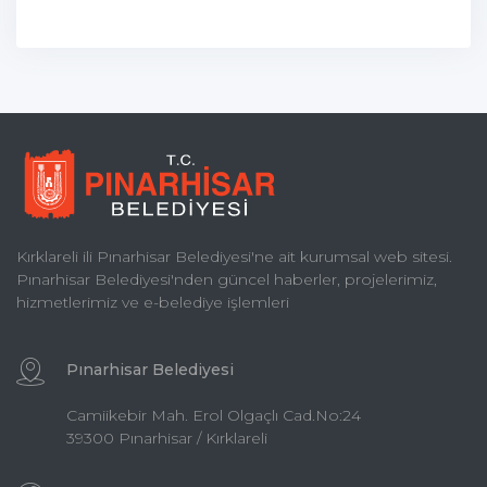
Kırklareli ili Pınarhisar Belediyesi'ne ait kurumsal web sitesi.
Pınarhisar Belediyesi'nden güncel haberler, projelerimiz,
hizmetlerimiz ve e-belediye işlemleri
Pınarhisar Belediyesi
Camiikebir Mah. Erol Olgaçlı Cad.No:24
39300 Pınarhisar / Kırklareli