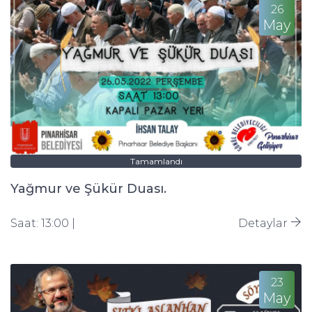
26
May
Tamamlandı
Yağmur ve Şükür Duası.
Saat: 13:00 |
Detaylar
23
May