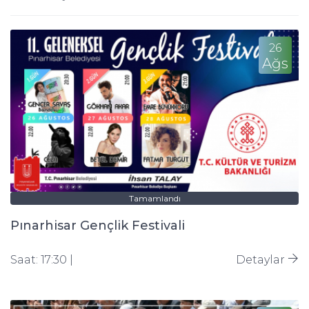
26
Ağs
Tamamlandı
Pınarhisar Gençlik Festivali
Saat: 17:30 |
Detaylar