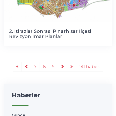
2. İtirazlar Sonrası Pınarhisar İlçesi
Revizyon İmar Planları
7
8
9
141
haber.
Haberler
Güncel