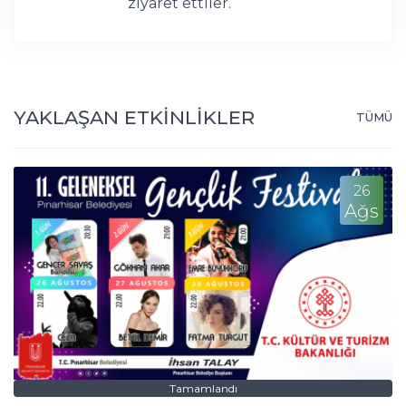
ziyaret ettiler.
YAKLAŞAN ETKİNLİKLER
TÜMÜ
26
Ağs
Tamamlandı