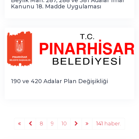
Beylik Mah. 287, 288 ve 381 Adalar İmar
Kanunu 18. Madde Uygulaması
190 ve 420 Adalar Plan Değişikliği
8
9
10
141
haber.