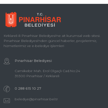
Kırklareli ili Pınarhisar Belediyesi'ne ait kurumsal web sitesi.
Pınarhisar Belediyesi'nden güncel haberler, projelerimiz,
hizmetlerimiz ve e-belediye işlemleri
Pınarhisar Belediyesi
Camiikebir Mah. Erol Olgaçlı Cad.No:24
39300 Pınarhisar / Kırklareli
0 288 615 10 27
belediye@pinarhisar.bel.tr