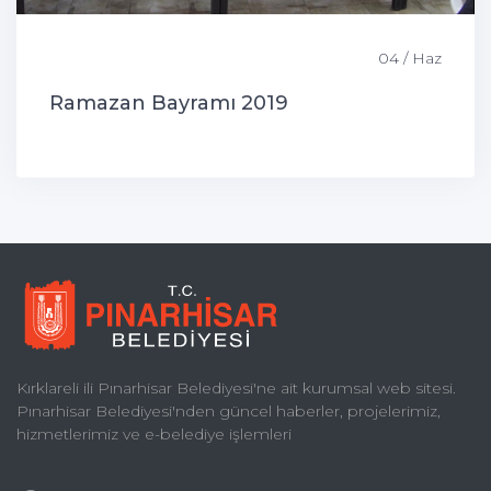
04 / Haz
Ramazan Bayramı 2019
Kırklareli ili Pınarhisar Belediyesi'ne ait kurumsal web sitesi.
Pınarhisar Belediyesi'nden güncel haberler, projelerimiz,
hizmetlerimiz ve e-belediye işlemleri