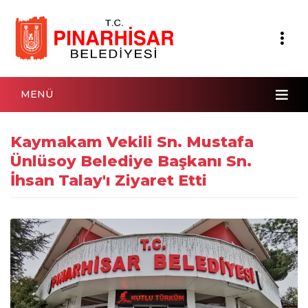
MENÜ
Kaymakam Vekili Sn. Mustafa
Ünlüsoy Belediye Başkanı Sn.
İhsan Talay'ı Ziyaret Etti