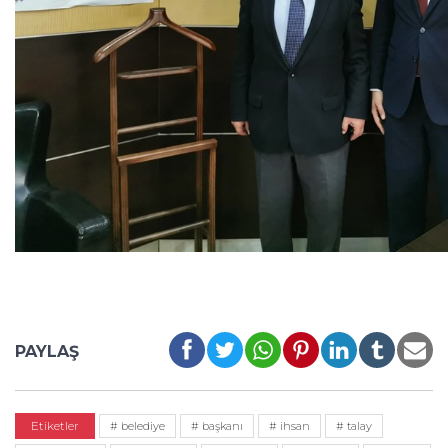
PAYLAŞ
Etiketler
# belediye
# başkanı
# ihsan
# talay